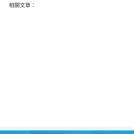
相關文章：
分
類
與
特
性〉
中