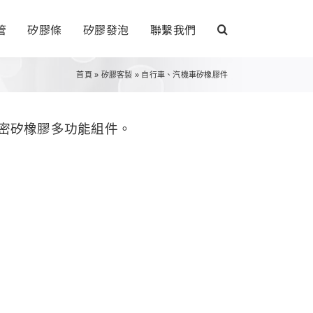
管
矽膠條
矽膠發泡
聯繫我們
首頁
»
矽膠客製
»
自行車、汽機車矽橡膠件
密矽橡膠多功能組件。