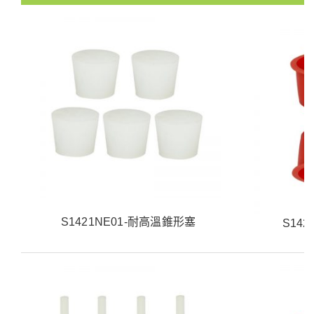
S1421NE01-耐高溫錐形塞
S14