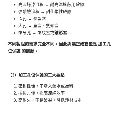
高溫烤漆流程 → 耐高溫遮蔽用矽膠
強酸鹼流程 → 耐化學性矽膠
深孔 → 長型塞
大孔 → 直塞、雙頭塞
螺牙孔 → 螺紋塞或
錐形塞
不同製程的需求完全不同，因此挑選正確塞型是
加工孔
位保護
的關鍵。
（3
）加工孔位保護的三大要點
密封性佳，不滲入藥水或塗料
插拔方便，提高產線效率
高耐久，不易破裂，降低耗材成本