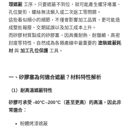
理遮蔽
工序，只要遮蔽不到位，就可能產生螺牙堵塞、
孔位變形、螺絲無法鎖入或二次返工等問題。
這些看似細小的細節，不僅會影響加工品質，更可能造
成整批報廢、交期延誤以及加工成本上升。
而矽膠材質製成的矽膠塞，因具備耐熱、耐酸鹼、高密
封度等特性，自然成為各類產線中最重要的
塗裝遮蔽耗
材
與
加工孔位保護
工具。
一、矽膠塞為何適合遮蔽？材料特性解析
（1
）耐高溫遮蔽特性
矽膠可承受 -40°C–200°C
（甚至更高）的高溫，因此非
常適合：
粉體烤漆遮蔽