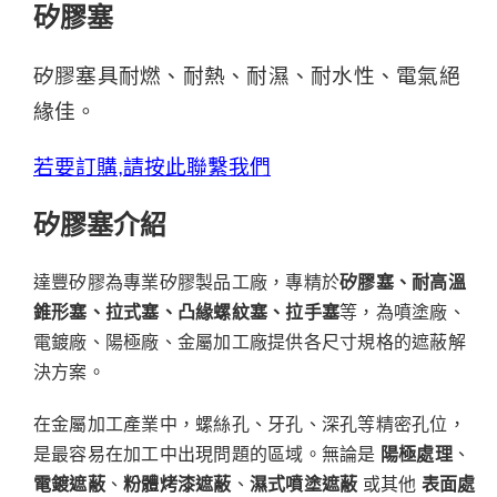
矽膠塞
矽膠塞具耐燃、耐熱、耐濕、耐水性、電氣絕
緣佳。
若要訂購,請按此聯繫我們
矽膠塞介紹
達豐矽膠為專業矽膠製品工廠，專精於
矽膠塞、耐高溫
錐形塞、拉式塞、凸緣螺紋塞、拉手塞
等，為噴塗廠、
電鍍廠、陽極廠、金屬加工廠提供各尺寸規格的遮蔽解
決方案。
在金屬加工產業中，螺絲孔、牙孔、深孔等精密孔位，
是最容易在加工中出現問題的區域。無論是
陽極處理
、
電鍍遮蔽
、
粉體烤漆遮蔽
、
濕式噴塗遮蔽
或其他
表面處