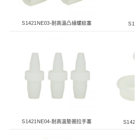
S1421NE03-耐高溫凸緣螺紋塞
S14
S1421NE04-耐高溫墊圈拉手塞
S142