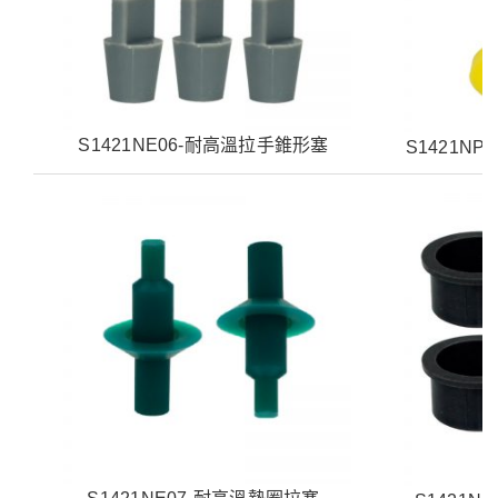
S1421NE06-耐高溫拉手錐形塞
S1421N