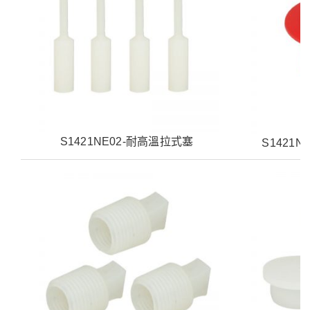
S1421NE02-耐高溫拉式塞
S1421