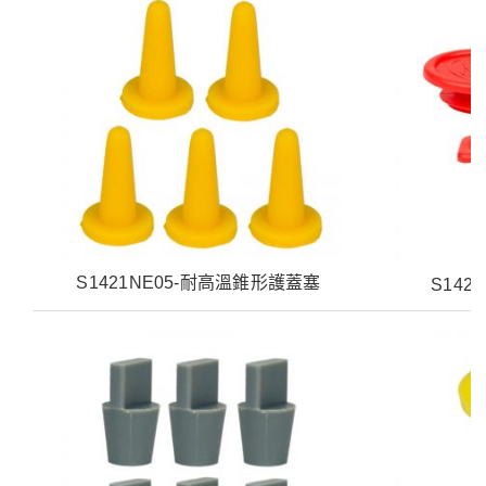
S1421NE05-耐高溫錐形護蓋塞
S142