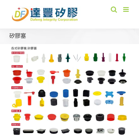
Skip
to
content
矽膠塞