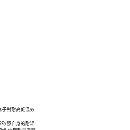
塞子對耐高低溫效
於矽膠自身的耐溫