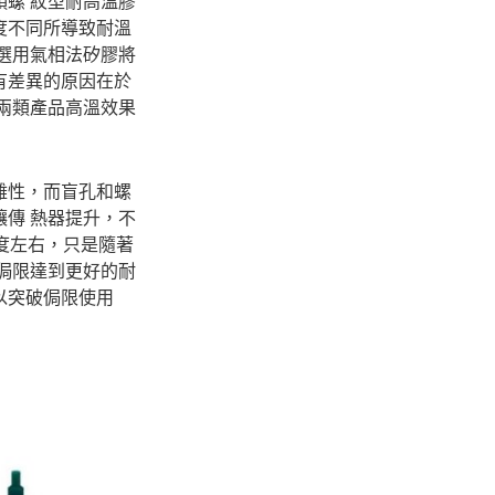
螺 紋型耐高溫膠
度不同所導致耐溫
選用氣相法矽膠將
有差異的原因在於
兩類產品高溫效果
雜性，而盲孔和螺
傳 熱器提升，不
0度左右，只是隨著
侷限達到更好的耐
以突破侷限使用