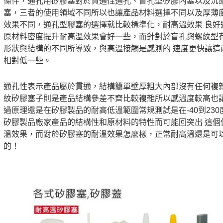
條件，通孔用矽膠塞對於貫通性通孔、盲孔型矽膠內塞以及沉頭
塞，三者的使用領域不同所以也讓產品材料選擇不同以及厚薄
效果不同，通孔型膠塞的選擇就比較標準化，耐高溫效果 良好
原材料密度提升耐高溫效果會好一些，而針對於盲孔與螺紋型
形狀與結構的不同所導致，與高溫接觸是感測的 速度更快讓這
相對低一些。
通孔性表示產品屬於貫通，結構簡單壁厚粗大內部沒有任何複
紋矽膠塞子則是產品結構參差不齊比較複雜所以感溫度較高也讓
過原理還是在矽膠製品的耐高低溫範圍常規測試是在-40到23
矽膠製品廠家產品的結構性和原材料的特性而可能回突出 這個
溫效果，而對於矽膠塞的耐溫效果怎麼樣，正常耐高溫還是可
的！
矽膠塞