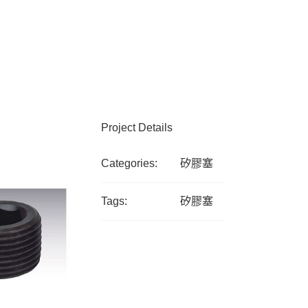
Project Details
Categories:
矽膠塞
Tags:
矽膠塞