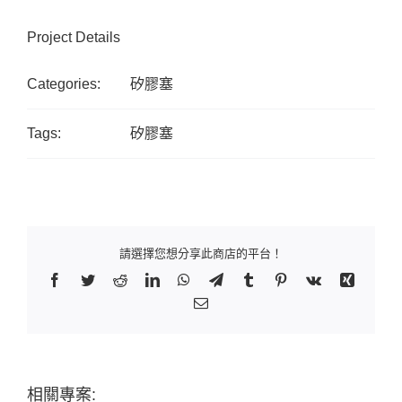
Project Details
Categories:
矽膠塞
Tags:
矽膠塞
請選擇您想分享此商店的平台！
Facebook
Twitter
Reddit
LinkedIn
WhatsApp
Telegram
Tumblr
Pinterest
Vk
Xing
Email:
相關專案: