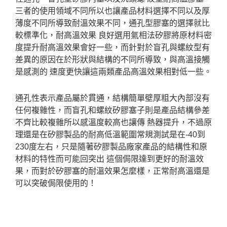
三者的使用領域不同所以也讓產品材料選擇不同以及厚
薄度不同所導致耐溫效果不同，通孔型膠塞的選擇就比
較標準化，耐高溫效果 良好選用氣相法矽膠將原材料密
度提升耐高溫效果會好一些，而針對於盲孔與螺紋型有
差異的原因在於形狀與結構的不同所導致，與高溫接觸
是感測的 速度更快讓這兩類產品高溫效果相對低一些。
通孔性表示產品屬於貫通，結構簡單壁厚粗大內部沒有
任何複雜性，而盲孔和螺紋矽膠塞子則是產品結構參差
不齊比較複雜所以感溫度較高也讓傳 熱器提升，不過原
理還是在矽膠製品的耐高低溫範圍常規測試是在-40到
230度左右，只是隨著矽膠製品廠家產品的結構性和原
材料的特性而可能回突出 這個侷限達到更好的耐溫效
果，而對於矽膠塞的耐溫效果怎麼樣，正常耐高溫還是
可以突破侷限使用的！