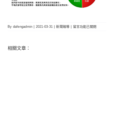
在
By
dafengadmin
|
2021-03-31
|
新聞報導
|
留言功能已關閉
〈為
地
球
相關文章：
盡
一
份
心
力
的
環
保
商
旅〉
中