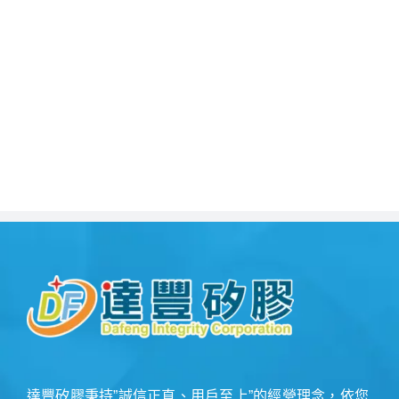
抗撕裂、耐彎曲、耐高低溫、具有良好的彈性，使用方
便。適用於輸送液體輸、氣體、顆粒狀材料等。能適用
在食品加工業、農植業、養漁業等
達豐矽膠秉持”誠信正直、用戶至上”的經營理念，依您