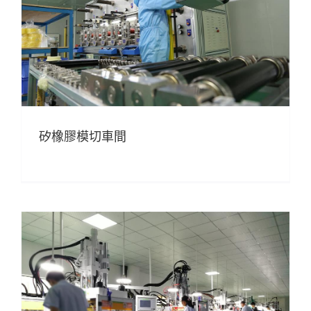
矽橡膠模切車間