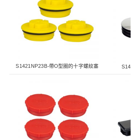
S1421NP23B-帶O型圈的十字螺紋塞
S142