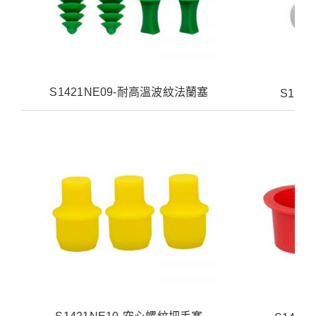
S1421NE09-耐高溫波紋法蘭塞
S142