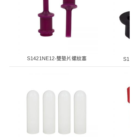
S1421NE12-雙墊片螺紋塞
S142