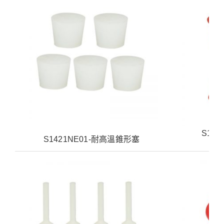
S14
S1421NE01-耐高溫錐形塞