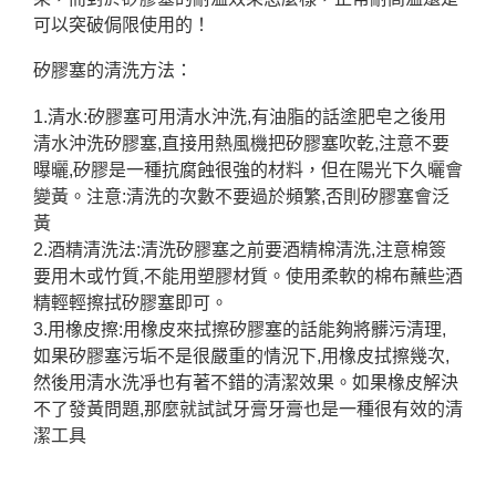
可以突破侷限使用的！
矽膠塞的清洗方法：
1.清水:矽膠塞可用清水沖洗,有油脂的話塗肥皂之後用
清水沖洗矽膠塞,直接用熱風機把矽膠塞吹乾,注意不要
曝曬,矽膠是一種抗腐蝕很強的材料，但在陽光下久曬會
變黃。注意:清洗的次數不要過於頻繁,否則矽膠塞會泛
黃
2.酒精清洗法:清洗矽膠塞之前要酒精棉清洗,注意棉簽
要用木或竹質,不能用塑膠材質。使用柔軟的棉布蘸些酒
精輕輕擦拭矽膠塞即可。
3.用橡皮擦:用橡皮來拭擦矽膠塞的話能夠將髒污清理,
如果矽膠塞污垢不是很嚴重的情況下,用橡皮拭擦幾次,
然後用清水洗凈也有著不錯的清潔效果。如果橡皮解決
不了發黃問題,那麼就試試牙膏牙膏也是一種很有效的清
潔工具