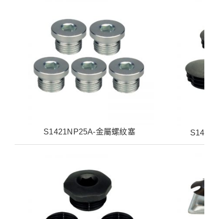
S1421NP25A-金屬螺紋塞
S142