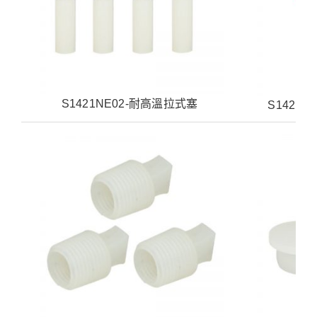
S1421NE02-耐高溫拉式塞
S1421