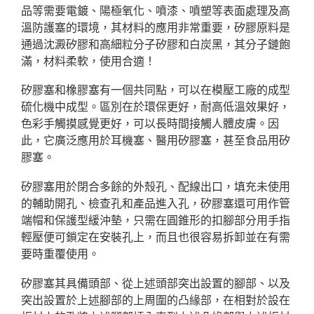
品等需要電鍍、陽極氧化、噴漆、噴塑等表面處理及高
溫防護塞的環境，其材料的應用非常重要，矽膠原料是
通過沈澱矽膠和高細粒分子矽膠和白炭黑，其分子鏈飽
滿，材料柔軟，使用合適！
矽膠塞和橡膠塞有一個共同點，可以在模壓工廠的成型
硫化機中成型。區別在於環保更好，耐高低溫效果好，
色彩手觸摸感覺更好，可以長時間接觸人體皮膚。因
此，它廣泛應用於耳機塞、醫用矽膠塞，甚至食品用矽
膠塞。
矽膠塞用於閉合多餘的外殼孔、配線出口，填充未使用
的輔助開孔、檢查孔和產品進入孔，矽膠塞還可用作管
端帽和保護型緩沖墊，只需在圓錐形的扣腳部分用手指
輕壓便可鎖定在安裝孔上，而且也很容易拆卸並在有需
要時重覆使用。
矽膠塞其具備頭部、從上述頭部突出設置的腳部、以及
突出設置於上述腳部的上周圍的凸緣部，在相對於設在