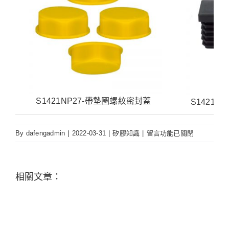
S1421NP27-帶墊圈螺紋密封蓋
S1421N
在
By
dafengadmin
|
2022-03-31
|
矽膠知識
|
留言功能已關閉
〈矽
膠
塞
相關文章：
—
使
用
在
電