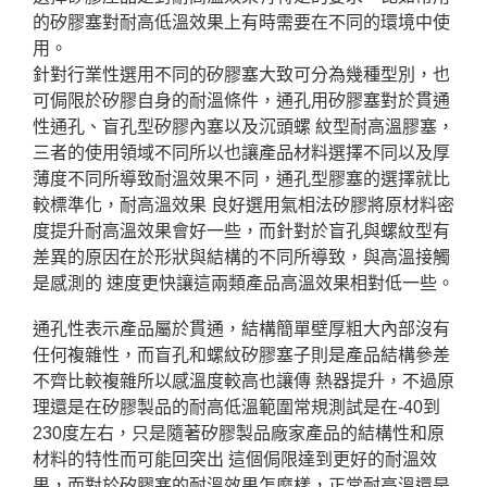
的矽膠塞對耐高低溫效果上有時需要在不同的環境中使
用。
針對行業性選用不同的矽膠塞大致可分為幾種型別，也
可侷限於矽膠自身的耐溫條件，通孔用矽膠塞對於貫通
性通孔、盲孔型矽膠內塞以及沉頭螺 紋型耐高溫膠塞，
三者的使用領域不同所以也讓產品材料選擇不同以及厚
薄度不同所導致耐溫效果不同，通孔型膠塞的選擇就比
較標準化，耐高溫效果 良好選用氣相法矽膠將原材料密
度提升耐高溫效果會好一些，而針對於盲孔與螺紋型有
差異的原因在於形狀與結構的不同所導致，與高溫接觸
是感測的 速度更快讓這兩類產品高溫效果相對低一些。
通孔性表示產品屬於貫通，結構簡單壁厚粗大內部沒有
任何複雜性，而盲孔和螺紋矽膠塞子則是產品結構參差
不齊比較複雜所以感溫度較高也讓傳 熱器提升，不過原
理還是在矽膠製品的耐高低溫範圍常規測試是在-40到
230度左右，只是隨著矽膠製品廠家產品的結構性和原
材料的特性而可能回突出 這個侷限達到更好的耐溫效
果，而對於矽膠塞的耐溫效果怎麼樣，正常耐高溫還是