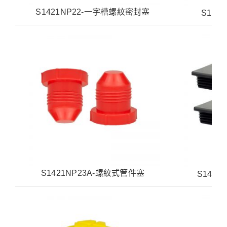
S1421NP22-一字槽螺紋密封塞
S142
S1421NP23A-螺紋式管件塞
S142