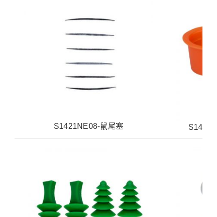
S1421NE08-鼠尾塞
S142