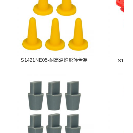
S1421NE05-耐高溫錐形護蓋塞
S142