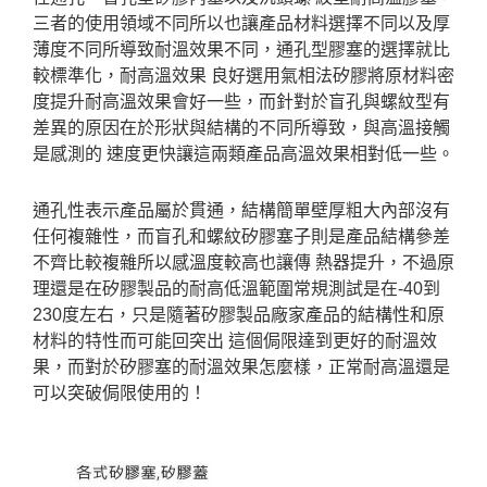
三者的使用領域不同所以也讓產品材料選擇不同以及厚
薄度不同所導致耐溫效果不同，通孔型膠塞的選擇就比
較標準化，耐高溫效果 良好選用氣相法矽膠將原材料密
度提升耐高溫效果會好一些，而針對於盲孔與螺紋型有
差異的原因在於形狀與結構的不同所導致，與高溫接觸
是感測的 速度更快讓這兩類產品高溫效果相對低一些。
通孔性表示產品屬於貫通，結構簡單壁厚粗大內部沒有
任何複雜性，而盲孔和螺紋矽膠塞子則是產品結構參差
不齊比較複雜所以感溫度較高也讓傳 熱器提升，不過原
理還是在矽膠製品的耐高低溫範圍常規測試是在-40到
230度左右，只是隨著矽膠製品廠家產品的結構性和原
材料的特性而可能回突出 這個侷限達到更好的耐溫效
果，而對於矽膠塞的耐溫效果怎麼樣，正常耐高溫還是
可以突破侷限使用的！