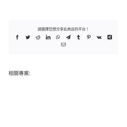
請選擇您想分享此商店的平台！
Facebook
Twitter
Reddit
LinkedIn
WhatsApp
Telegram
Tumblr
Pinterest
Vk
Xing
Email:
相關專案: