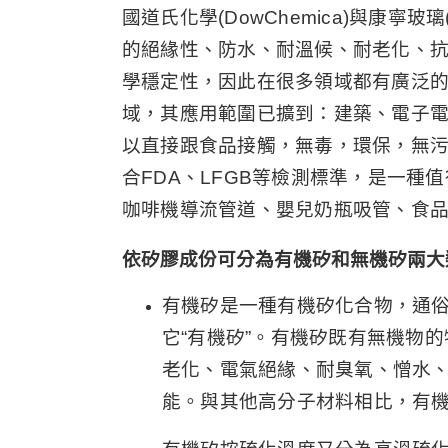
國道氏化學(DowChemica)與康寧玻璃(
的絕緣性、防水、耐溫候、耐老化、
學穩定性，因此在很多領域都有廣泛
域，其應用範圍已擴到：建築、電子
以直接跟食品接觸，無毒，環保，無污
合FDA、LFGB等檢測標準，是一
咖啡機導流管道、嬰兒奶瓶吸管、食
依矽膠成份可分為有機矽和無機矽兩大
有機矽是一種有機矽化合物，通俗
它“有機矽”。有機矽既有無機物
老化、電氣絕緣、耐臭氧、憎水
能。與其他高分子材料相比，有