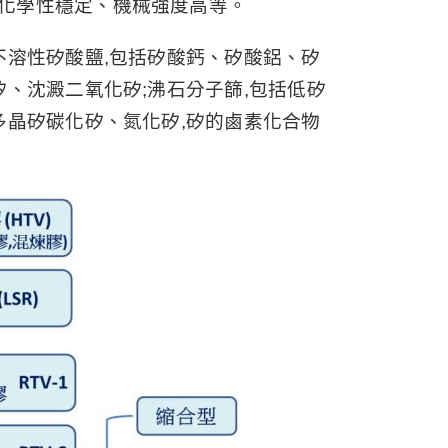
化學性穩定、機械強度高等。
不溶性矽酸鹽,包括矽酸鈣、矽酸鋁、矽
、沈澱二氧化矽;沸石分子篩,包括低矽
多晶矽碳化矽、氮化矽,矽的鹵素化合物