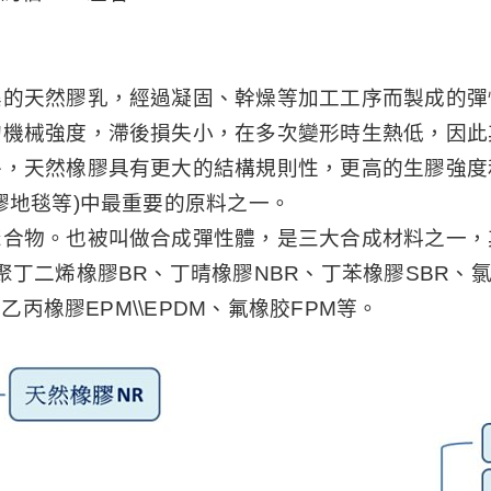
集的天然膠乳，經過凝固、幹燥等加工工序而製成的彈
的機械強度，滯後損失小，在多次變形時生熱低，因此
外，天然橡膠具有更大的結構規則性，更高的生膠強度
膠地毯等)中最重要的原料之一。
聚合物。也被叫做合成彈性體，是三大合成材料之一，
丁二烯橡膠BR、丁晴橡膠NBR、丁苯橡膠SBR、氯
乙丙橡膠EPM\\EPDM、氟橡胶FPM等。