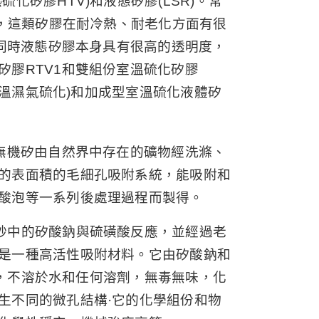
矽膠HTV)和液態矽膠(LSR)。常
型，這類矽膠在耐冷熱、耐老化方面有很
，同時液態矽膠本身具有很高的透明度，
膠RTV1和雙組份室溫硫化矽膠
室溫濕氣硫化)和加成型室溫硫化液體矽
無機矽由自然界中存在的礦物經洗滌、
的表面積的毛細孔吸附系統，能吸附和
酸泡等一系列後處理過程而製得。
砂中的矽酸鈉與硫磺酸反應，並經過老
是一種高活性吸附材料。它由矽酸鈉和
狀，不溶於水和任何溶劑，無毒無味，化
生不同的微孔結構·它的化學組份和物