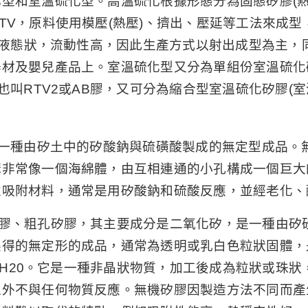
和室溫硫化型。高溫硫化根據形態分為固態矽膠(熱硫化
TV，原料使用模壓(熱壓)、擠出、壓延等工法來成
料為液態狀，流動性高，因此生產方式以射出成型為主
材及嬰兒產品上。室溫硫化型又分為單組份室溫硫化矽
也叫RTV2或AB膠，又可分為縮合型室溫硫化矽膠(
是一種由矽土中的矽酸鈉與硫磺酸製成的無定型成品。
構非常像一個海綿體，由互相連通的小孔構成一個巨大
性吸附材料，通常是用矽酸鈉和硫酸反應，並經老化、
矽膠、粗孔矽膠，其主要成分是二氧化矽，是一種由矽
製得的無定形的成品，通常為透明或乳白色粒狀固體，
.nH20。它是一種非晶狀物質，加工後成為粒狀或珠
外不與任何物質反應。無機矽膠因製造方法不同而產