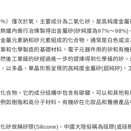
八％）僅次於氧，主要成分為二氧化矽，是高純度金屬
熱爐內進行冶煉製得出金屬矽(矽純度為97%～98%
由金屬元素鈉和矽元素組成的化合物，通常是白色或淡
工業和化學製造的基礎材料。電子元器件用的矽和有機
，然後工業級的矽經過進一步的提煉得到化學級的矽。
，以多晶、單晶形態呈現的高純度金屬矽(超純矽)，
的化合物。它的成分結構中包含有碳鍵，可以和其他有
，例如樹脂和高分子材料。有機矽在化妝品和醫療產品
矽膠(Silicone)，中國大陸俗稱為硅膠(或硅橡膠 Si