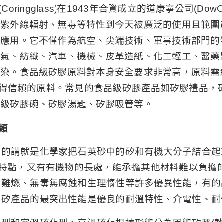
Coringglass)在1943年合資成立的道康寧公司(Dow
抗紫外線輻射、無毒等特性到今天被廣泛的使用且範圍
的應用。它不僅作為航空、尖端技術、軍事技術部門的
電氣、紡織、汽車、機械、皮革造紙、化工輕工、醫藥
染。食品級矽膠原料對本身安全要求非常高，原料需經
種值得信賴的原料。常見的食品級矽膠產品如矽膠禮品
品級矽膠碗、矽膠湯匙、矽膠吸管等。
類
的講就是化學家把石英砂中的矽和有機大分子結合起來
的特點，又有有機物的長處，能承擔其他材料難以負擔
、難燃、無毒無腐蝕和生理惰性等許多優異性能，有的
機矽產品的最突出性能是優良的耐溫特性、介電性、耐