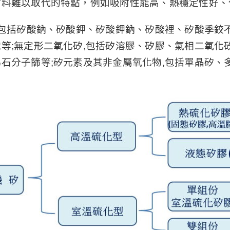
材料難以取代的特點，例如吸附性能高、熱穩定性好、
,包括矽酸鈉、矽酸鉀、矽酸鉀鈉、矽酸裡、矽酸季鉸
等;無定形二氧化矽,包括矽溶膠、矽膠、氣相二氧化矽
石分子篩等;矽元素及其非金屬氧化物,包括單晶矽、