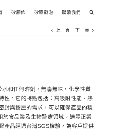
管
矽膠條
矽膠發泡
聯繫我們
上一頁
下一頁
溶於水和任何溶劑，無毒無味，化學性質
特性。它的特點包括：高吸附性能、熱
密封與按壓的需求，可以確保產品的穩
合用於食品業及生物醫療領域。達豐正業
膠產品經過台灣SGS檢驗，為客戶提供