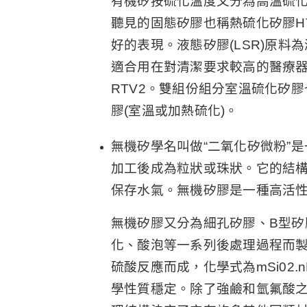
有機矽按硫化溫度又分為高溫硫化型
聽見的固態矽膠也稱熱硫化矽膠H
好的表現。液態矽膠(LSR)原
適合用在對清潔要求較高的醫療器
RTV2。雙組份組分室溫硫化矽膠
膠(室溫或加熱硫化)。
無機矽學名叫做“二氧化矽微粉”
加工後成為粒狀或珠狀。它的結
保存水氣。無機矽膠是一種高活
無機矽膠又分為細孔矽膠、B型
化、酸泡等一系列後處理過程而
硫酸反應而成，化學式為mSi02
學性質穩定。除了強鹼和氫氟酸之