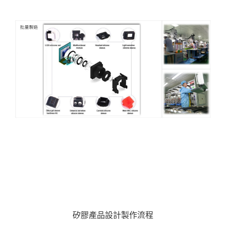
矽膠產品設計製作流程