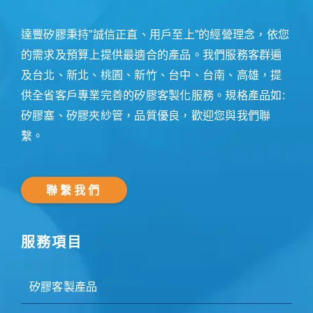
達豐矽膠秉持”誠信正直、用戶至上”的經營理念，依您
的需求及預算上提供最適合的產品。我們服務客群遍
及台北、新北、桃園、新竹、台中、台南、高雄，提
供全省客戶專業完善的矽膠客製化服務。規格產品如:
矽膠塞、矽膠夾紗管，品質優良，歡迎您與我們聯
繫。
聯繫我們
服務項目
矽膠客製產品