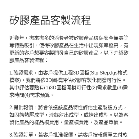
矽膠產品客製流程
近幾年，愈來愈多的消費者被矽膠產品環保安全無毒等
等特點吸引，使得矽膠產品在生活中出現頻率極高，有
更新的客戶想要客製開發自己的矽膠產品，以下介紹矽
膠產品客製流程：
1.確認需求，由客戶提供工程3D圖檔(Stp,Step,Igs格式
檔案)，我們將依3D圖檔評估矽膠客製化開發可行性。
其中評估要點有(1)3D圖檔開模可行性(2)需求數量(3)需
求時間(4)需求預算。
2.提供報價，將會依造該產品特性評估生產製造方式，
如固態熱壓成型，液態射出成型，或擠出成型。以為客
製化產品的樣品模費用，量產模費用，及產品單價。
3.確認訂單，若客戶批准報價，請客戶按報價單之付款