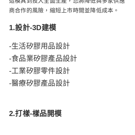
造模具到投入全面生產，您將降低與多家供應
商合作的風險，縮短上市時間並降低成本。
1.設計-3D建模
-生活矽膠用品設計
-食品業矽膠產品設計
-工業矽膠零件設計
-醫療矽膠產品設計
2.打樣-樣品開模