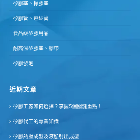
矽膠塞、橡膠塞
矽膠管、包紗管
食品級矽膠用品
耐高溫矽膠塞、膠帶
矽膠發泡
近期文章
矽膠工廠如何選擇？掌握5個關鍵重點！
矽膠代工的專業知識
矽膠熱壓成型及液態射出成型