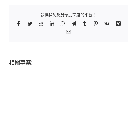
請選擇您想分享此商店的平台！
Facebook
Twitter
Reddit
LinkedIn
WhatsApp
Telegram
Tumblr
Pinterest
Vk
Xing
Email:
相關專案: