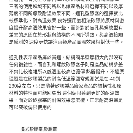
三者的使用領域不同所以也讓產品材料選擇不同以及厚
薄度不同所導致耐溫效果不同，通孔型膠塞的選擇就比
較標準化，耐高溫效果 良好選用氣相法矽膠將原材料密
度提升耐高溫效果會好一些，而針對於盲孔與螺紋型有
差異的原因在於形狀與結構的不同所導致，與高溫接觸
是感測的 速度更快讓這兩類產品高溫效果相對低一些。
通孔性表示產品屬於貫通，結構簡單壁厚粗大內部沒有
任何複雜性，而盲孔和螺紋矽膠塞子則是產品結構參差
不齊比較複雜所以感溫度較高也讓傳 熱器提升，不過原
理還是在矽膠製品的耐高低溫範圍常規測試是在-40到
230度左右，只是隨著矽膠製品廠家產品的結構性和原
材料的特性而可能回突出 這個侷限達到更好的耐溫效
果，而對於矽膠塞的耐溫效果怎麼樣，正常耐高溫還是
可以突破侷限使用的！