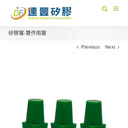
Skip
to
content
矽膠塞-雙作用塞
Previous
Next
View
Larger
Image