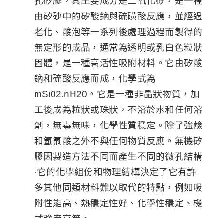
孔矽膠，其主要成分是二氧化矽，是一種
由矽砂中的矽酸鈉與硫磺酸反應，並經過
老化、酸泡等一系列後處理過程而製得的
無定形的成品，通常為透明或乳白色粒狀
固體，是一種高活性吸附材料。它由矽酸
鈉和硫酸反應而成，化學式為
mSi02.nH20。它是一種非晶狀物質，加
工後成為粒狀或珠狀，不溶於水和任何溶
劑，無毒無味，化學性質穩定。除了強鹼
和氫氟酸之外不與任何物質反應。無機矽
膠因製造方法不同而產生不同的微孔結構
·它的化學組份和物理結構決定了它有許
多其他同類材料難以取代的特點，例如吸
附性能高、熱穩定性好、化學性穩定、機