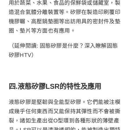
用於蔬菜、水果、食品的保鮮袋或儲藏室，製
造混合氣體分離裝置等。矽膠在製造印刷覆印
機膠輾、高壓鍋墊圈等出訪用具的密封件及墊
圈、墊片等方面也有應用。
（延伸閱讀:
固態矽膠是什麼？深入瞭解固態
矽膠HTV
）
四.液態矽膠LSR的特性及應用
液態矽膠是堅韌與全能型矽膠。它們能被注模
成幾乎任何東西而又能保持其彈性而不會被撕
裂，諸如生產出從O型環到各種形狀的薄壁產
品。LSR可以是清澈透明的，能被製造出獨特