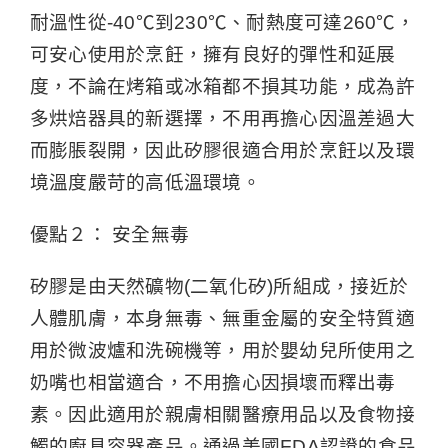
耐溫性從-40℃到230℃、耐熱度可達260℃，
可安心使用於烹飪，擁有良好的彈性和延展
度，不論在烤箱或冰箱都不損其功能，成為許
多烘焙器具的新選擇，不用再擔心因溫差過大
而膨脹裂開，因此矽膠很適合用於烹飪以及環
境溫度嚴苛的高低溫環境。
優點２： 安全無毒
矽膠是由天然礦物(二氧化矽)所組成，接近於
人體肌膚，本身無毒、無重金屬的安全特質適
用於微波爐和洗碗機等，用於嬰幼兒所使用之
奶嘴也相當適合，不用擔心因損壞而釋出毒
素。因此適用於親膚相關醫療用品以及食物接
觸的廚具容器產品。通過美國FDA認證的食品