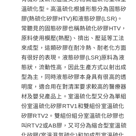
溫硫化型。高溫硫化根據形態分為固態矽
膠(熱硫化矽膠HTV)和液態矽膠(LSR)。
常聽見的固態矽膠也稱熱硫化矽膠HTV，
原料使用模壓(熱壓)、擠出、壓延等工法
來成型，這類矽膠在耐冷熱、耐老化方面
有很好的表現。液態矽膠(LSR)原料為液
態狀，流動性高，因此生產方式以射出成
型為主，同時液態矽膠本身具有很高的透
明度，適合用在對清潔要求較高的醫療器
材及嬰兒產品上。室溫硫化型又分為單組
份室溫硫化矽膠RTV1和雙組份室溫硫化
矽膠RTV2。雙組份組分室溫硫化矽膠也
叫RTV2或AB膠，又可分為縮合型室溫硫
化矽膠(室溫濕氣硫化)和加成型室溫硫化