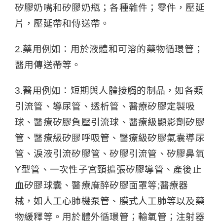
矽膠奶嘴和矽膠奶瓶；各種雜件；零件，壓延
片，壓延帶和傳送帶。
2.藥用例如：用於液體和可溶的藥物循環管；
醫用傳送帶等。
3.醫用例如：短期與人體接觸的制品，如各類
引流管、導尿管、透析管、醫療矽膠定製吸
球、醫療矽膠負壓引流球、醫療級顯影劑矽膠
管、醫療級矽膠呼吸管、醫療級矽膠氣囊導尿
管、淚液引流矽膠管、矽膠引流管、矽膠鼻氧
Y型管、一次性子宮頸擴張矽膠導管、產後止
血矽膠球囊、醫療麻醉矽膠面罩等;醫療器
械，如人工心肺機泵管、膜式人工肺等以及藥
物緩釋等。用於體外循環管；輸氧管；注射器