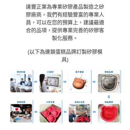
達豐正業為專業矽膠產品製造之矽
膠廠商，我們有經驗豐富的專業人
員，可以在您的預算上，建議最適
合的品項，提供專業完善的矽膠客
製化服務。
(以下為連鎖蛋糕品牌訂製矽膠模
具)