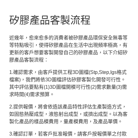
矽膠產品客製流程
近幾年，愈來愈多的消費者被矽膠產品環保安全無毒等
等特點吸引，使得矽膠產品在生活中出現頻率極高，有
更新的客戶想要客製開發自己的矽膠產品，以下介紹矽
膠產品客製流程：
1.確認需求，由客戶提供工程3D圖檔(Stp,Step,Igs格式
檔案)，我們將依3D圖檔評估矽膠客製化開發可行性。
其中評估要點有(1)3D圖檔開模可行性(2)需求數量(3)需
求時間(4)需求預算。
2.提供報價，將會依造該產品特性評估生產製造方式，
如固態熱壓成型，液態射出成型，或擠出成型。以為客
製化產品的樣品模費用，量產模費用，及產品單價。
3.確認訂單，若客戶批准報價，請客戶按報價單之付款