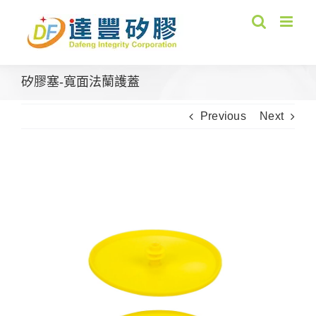
Skip
to
content
矽膠塞-寬面法蘭護蓋
Previous
Next
View
Larger
Image