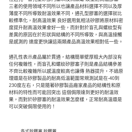
三者的使用領域不同所以也讓產品材料選擇不同以及厚
薄度不同所導致耐溫效果不同，通孔型膠塞的選擇就比
較標準化，耐高溫效果 良好選用氣相法矽膠將原材料密
度提升耐高溫效果會好一些，而針對於盲孔與螺紋型有
差異的原因在於形狀與結構的不同所導致，與高溫接觸
是感測的 速度更快讓這兩類產品高溫效果相對低一些。
通孔性表示產品屬於貫通，結構簡單壁厚粗大內部沒有
任何複雜性，而盲孔和螺紋矽膠塞子則是產品結構參差
不齊比較複雜所以感溫度較高也讓傳 熱器提升，不過原
理還是在矽膠製品的耐高低溫範圍常規測試是在-40到
230度左右，只是隨著矽膠製品廠家產品的結構性和原
材料的特性而可能回突出 這個侷限達到更好的耐溫效
果，而對於矽膠塞的耐溫效果怎麼樣，正常耐高溫還是
可以突破侷限使用的！