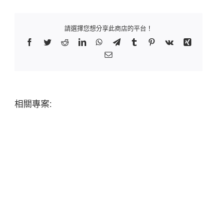
請選擇您想分享此商店的平台！
Facebook
Twitter
Reddit
LinkedIn
WhatsApp
Telegram
Tumblr
Pinterest
Vk
Xing
Email:
相關專案: