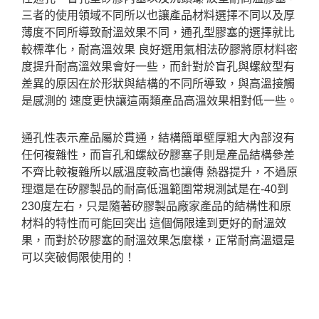
三者的使用領域不同所以也讓產品材料選擇不同以及厚
薄度不同所導致耐溫效果不同，通孔型膠塞的選擇就比
較標準化，耐高溫效果 良好選用氣相法矽膠將原材料密
度提升耐高溫效果會好一些，而針對於盲孔與螺紋型有
差異的原因在於形狀與結構的不同所導致，與高溫接觸
是感測的 速度更快讓這兩類產品高溫效果相對低一些。
通孔性表示產品屬於貫通，結構簡單壁厚粗大內部沒有
任何複雜性，而盲孔和螺紋矽膠塞子則是產品結構參差
不齊比較複雜所以感溫度較高也讓傳 熱器提升，不過原
理還是在矽膠製品的耐高低溫範圍常規測試是在-40到
230度左右，只是隨著矽膠製品廠家產品的結構性和原
材料的特性而可能回突出 這個侷限達到更好的耐溫效
果，而對於矽膠塞的耐溫效果怎麼樣，正常耐高溫還是
可以突破侷限使用的！