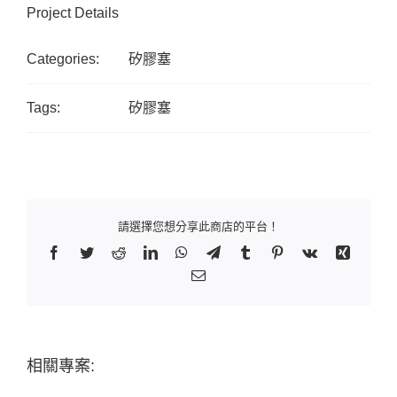
Project Details
Categories:
矽膠塞
Tags:
矽膠塞
請選擇您想分享此商店的平台！
Facebook
Twitter
Reddit
LinkedIn
WhatsApp
Telegram
Tumblr
Pinterest
Vk
Xing
Email:
相關專案: