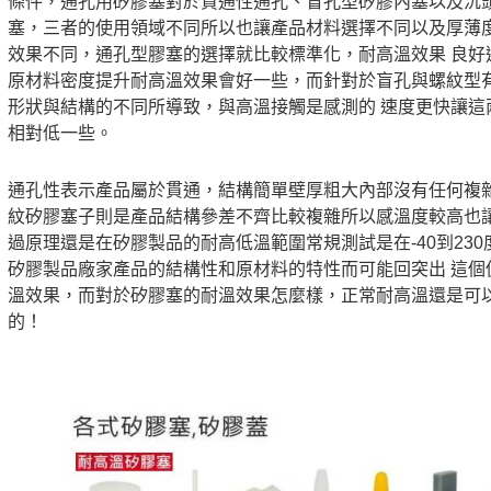
條件，通孔用矽膠塞對於貫通性通孔、盲孔型矽膠內塞以及沉頭
塞，三者的使用領域不同所以也讓產品材料選擇不同以及厚薄
效果不同，通孔型膠塞的選擇就比較標準化，耐高溫效果 良好
原材料密度提升耐高溫效果會好一些，而針對於盲孔與螺紋型
形狀與結構的不同所導致，與高溫接觸是感測的 速度更快讓這
相對低一些。
通孔性表示產品屬於貫通，結構簡單壁厚粗大內部沒有任何複
紋矽膠塞子則是產品結構參差不齊比較複雜所以感溫度較高也讓
過原理還是在矽膠製品的耐高低溫範圍常規測試是在-40到23
矽膠製品廠家產品的結構性和原材料的特性而可能回突出 這個
溫效果，而對於矽膠塞的耐溫效果怎麼樣，正常耐高溫還是可
的！
矽膠塞