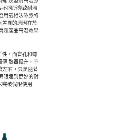
螺 紋型耐高溫膠
度不同所導致耐溫
選用氣相法矽膠將
有差異的原因在於
兩類產品高溫效果
雜性，而盲孔和螺
傳 熱器提升，不
0度左右，只是隨著
侷限達到更好的耐
以突破侷限使用