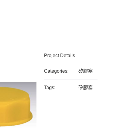
Project Details
Categories:
矽膠塞
Tags:
矽膠塞