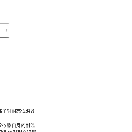
塞子對耐高低溫效
於矽膠自身的耐溫