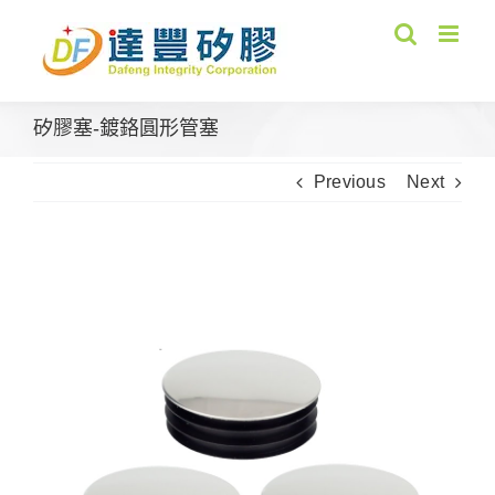
Skip
to
content
矽膠塞-鍍鉻圓形管塞
Previous
Next
View
Larger
Image