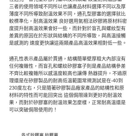
三者的使用領域不同所以也讓產品材料選擇不同以及厚
薄度不同所導致耐溫效果不同，通孔型膠塞的選擇就比
較標準化，耐高溫效果 良好選用氣相法矽膠將原材料密
度提升耐高溫效果會好一些，而針對於盲孔與螺紋型有
差異的原因在於形狀與結構的不同所導致，與高溫接觸
是感測的 速度更快讓這兩類產品高溫效果相對低一些。
通孔性表示產品屬於貫通，結構簡單壁厚粗大內部沒有
任何複雜性，而盲孔和螺紋矽膠塞子則是產品結構參差
不齊比較複雜所以感溫度較高也讓傳 熱器提升，不過原
理還是在矽膠製品的耐高低溫範圍常規測試是在-40到
230度左右，只是隨著矽膠製品廠家產品的結構性和原
材料的特性而可能回突出 這個侷限達到更好的耐溫效
果，而對於矽膠塞的耐溫效果怎麼樣，正常耐高溫還是
可以突破侷限使用的！