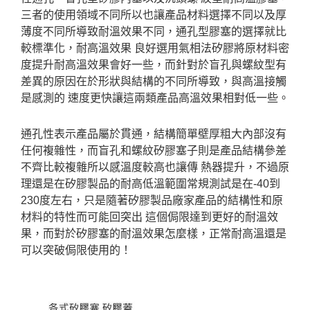
三者的使用領域不同所以也讓產品材料選擇不同以及厚
薄度不同所導致耐溫效果不同，通孔型膠塞的選擇就比
較標準化，耐高溫效果 良好選用氣相法矽膠將原材料密
度提升耐高溫效果會好一些，而針對於盲孔與螺紋型有
差異的原因在於形狀與結構的不同所導致，與高溫接觸
是感測的 速度更快讓這兩類產品高溫效果相對低一些。
通孔性表示產品屬於貫通，結構簡單壁厚粗大內部沒有
任何複雜性，而盲孔和螺紋矽膠塞子則是產品結構參差
不齊比較複雜所以感溫度較高也讓傳 熱器提升，不過原
理還是在矽膠製品的耐高低溫範圍常規測試是在-40到
230度左右，只是隨著矽膠製品廠家產品的結構性和原
材料的特性而可能回突出 這個侷限達到更好的耐溫效
果，而對於矽膠塞的耐溫效果怎麼樣，正常耐高溫還是
可以突破侷限使用的！