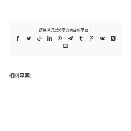
請選擇您想分享此商店的平台！
Facebook
Twitter
Reddit
LinkedIn
WhatsApp
Telegram
Tumblr
Pinterest
Vk
Xing
Email:
相關專案: