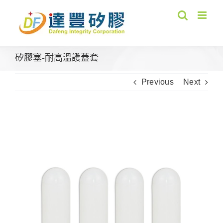
Skip
to
content
矽膠塞-耐高溫護蓋套
Previous
Next
View
Larger
Image