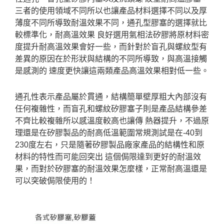
三者的使用領域不同所以也讓產品材料選擇不同以及厚
薄度不同所導致耐溫效果不同，通孔型膠塞的選擇就比
較標準化，耐高溫效果 良好選用氣相法矽膠將原材料密
度提升耐高溫效果會好一些，而針對於盲孔與螺紋型有
差異的原因在於形狀與結構的不同所導致，與高溫接觸
是感測的 速度更快讓這兩類產品高溫效果相對低一些。
通孔性表示產品屬於貫通，結構簡單壁厚粗大內部沒有
任何複雜性，而盲孔和螺紋矽膠塞子則是產品結構參差
不齊比較複雜所以感溫度較高也讓傳 熱器提升，不過原
理還是在矽膠製品的耐高低溫範圍常規測試是在-40到
230度左右，只是隨著矽膠製品廠家產品的結構性和原
材料的特性而可能回突出 這個侷限達到更好的耐溫效
果，而對於矽膠塞的耐溫效果怎麼樣，正常耐高溫還是
可以突破侷限使用的！