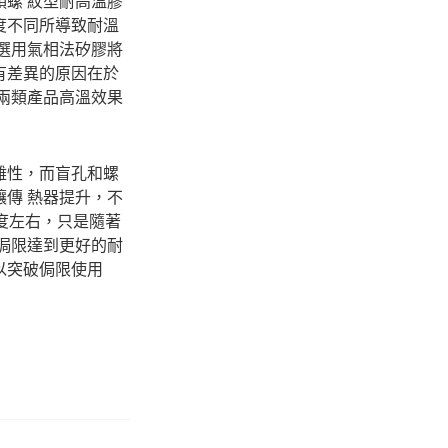
螺 紋型耐高溫膠
度不同所導致耐溫
選用氣相法矽膠將
有差異的原因在於
兩類產品高溫效果
雜性，而盲孔和螺
傳 熱器提升，不
0度左右，只是隨著
侷限達到更好的耐
以突破侷限使用