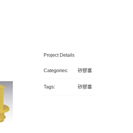
Project Details
Categories:
矽膠塞
Tags:
矽膠塞