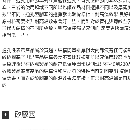
條件，通孔用矽膠塞對於貫通性通孔、盲孔型矽膠內塞以及沉頭
塞，三者的使用領域不同所以也讓產品材料選擇不同以及厚薄
效果不同，通孔型膠塞的選擇就比較標準化，耐高溫效果 良好
原材料密度提升耐高溫效果會好一些，而針對於盲孔與螺紋型
形狀與結構的不同所導致，與高溫接觸是感測的 速度更快讓這
相對低一些。
通孔性表示產品屬於貫通，結構簡單壁厚粗大內部沒有任何複
紋矽膠塞子則是產品結構參差不齊比較複雜所以感溫度較高也讓
過原理還是在矽膠製品的耐高低溫範圍常規測試是在-40到23
矽膠製品廠家產品的結構性和原材料的特性而可能回突出 這個
溫效果，而對於矽膠塞的耐溫效果怎麼樣，正常耐高溫還是可
的！
矽膠塞