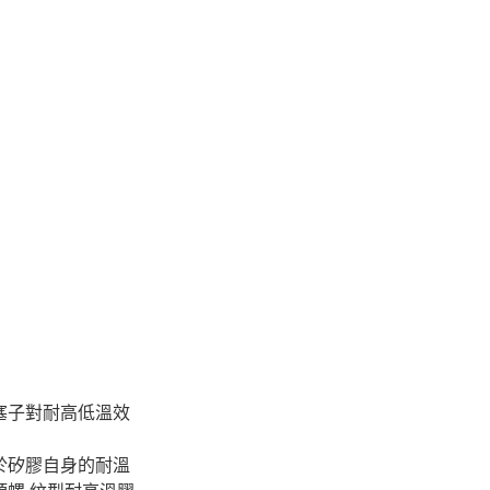
塞子對耐高低溫效
於矽膠自身的耐溫