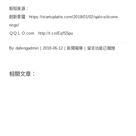
新知來源：
創新拿鐵
https://startuplatte.com/2019/01/02/qalo-silicone-
rings/
ＱＱＬＯ.com
http://t.cn/EqfS5pu
在
By
dafengadmin
|
2018-06-12
|
新聞報導
|
留言功能已關閉
〈年
收
入
相關文章：
一
億
美
金
的
新
產
品
「矽
膠