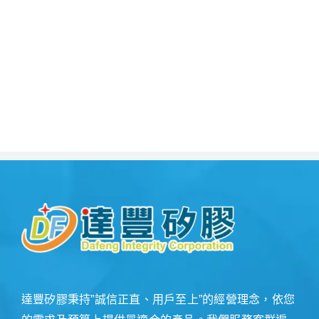
達豐矽膠秉持”誠信正直、用戶至上”的經營理念，依您