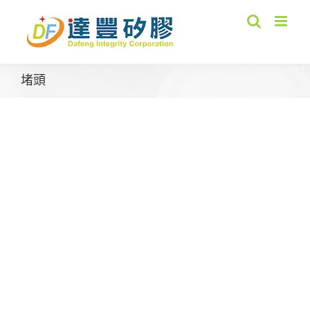
Skip
to
content
堵頭