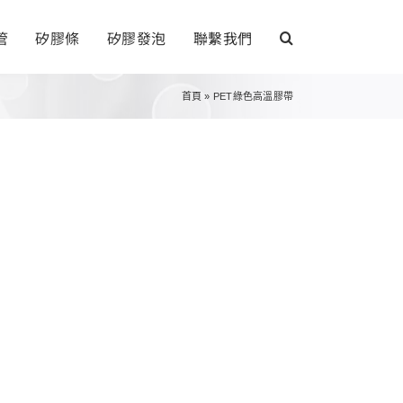
管
矽膠條
矽膠發泡
聯繫我們
首頁
»
PET綠色高溫膠帶