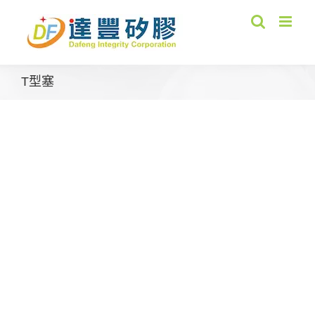
Skip
to
content
T型塞