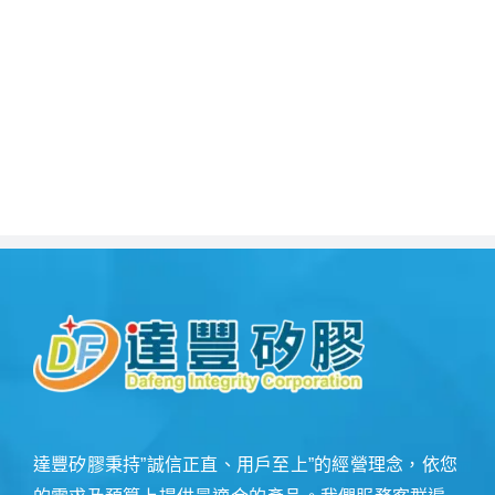
達豐矽膠秉持”誠信正直、用戶至上”的經營理念，依您