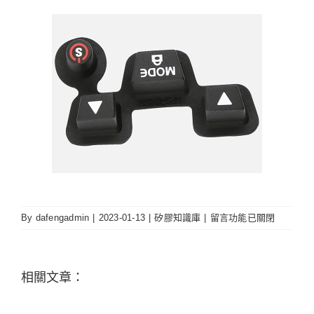
在
By
dafengadmin
|
2023-01-13
|
矽膠知識庫
|
留言功能已關閉
〈矽
膠
表
相關文章：
面
處
理