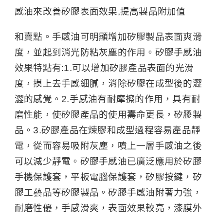
感油來改善矽膠表面效果,提高製品附加值
和賣點。手感油可明顯增加矽膠製品表面爽滑
度，並起到消光防粘灰塵的作用。矽膠手感油
效果特點有:1.可以增加矽膠產品表面的光滑
度，摸上去手感細膩，消除矽膠在成型後的澀
澀的感覺。2.手感油有耐摩擦的作用，具有耐
磨性能，使矽膠產品的使用壽命更長，矽膠製
品。3.矽膠產品在煉膠和成型過程容易產品靜
電，從而容易吸附灰塵，噴上一層手感油之後
可以減少靜電。矽膠手感油已廣泛應用於矽膠
手機保護套，平板電腦保護套，矽膠按鍵，矽
膠工藝品等矽膠製品。矽膠手感油附著力強，
耐磨性優，手感滑爽，表面效果較亮，漆膜外