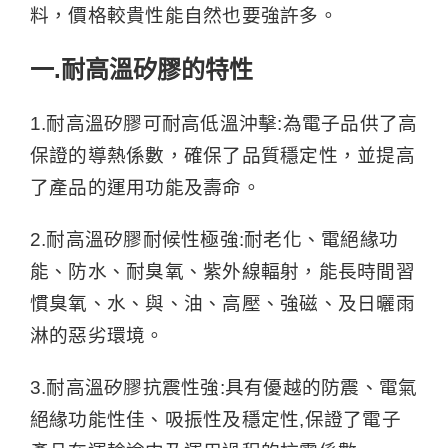
料，價格較貴性能自然也要強許多。
一.耐高溫矽膠的特性
1.耐高溫矽膠可耐高低溫沖擊:為電子品供了高
保證的導熱係數，確保了品質穩定性，並提高
了產品的運用功能及壽命。
2.耐高溫矽膠耐候性極強:耐老化、電絕緣功
能、防水、耐臭氧、紫外線輻射，能長時間習
慣臭氧、水、與、油、高壓、強磁、及日曬雨
淋的惡劣環境。
3.耐高溫矽膠抗震性強:具有優越的防震、電氣
絕緣功能性佳、吸振性及穩定性,保證了電子