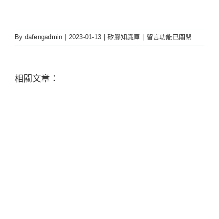
在
By
dafengadmin
|
2023-01-13
|
矽膠知識庫
|
留言功能已關閉
〈耐
高
溫
相關文章：
矽
膠
是
什
麼？〉
中