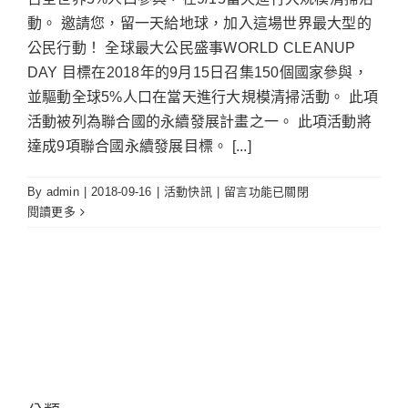
動。 邀請您，留一天給地球，加入這場世界最大型的
公民行動！ 全球最大公民盛事WORLD CLEANUP
DAY 目標在2018年的9月15日召集150個國家參與，
並驅動全球5%人口在當天進行大規模清掃活動。 此項
活動被列為聯合國的永續發展計畫之一。 此項活動將
達成9項聯合國永續發展目標。 [...]
在
By
admin
|
2018-09-16
|
活動快訊
|
留言功能已關閉
〈「915
閱讀更多
世
界
環
境
清
潔
日」
淨
灘