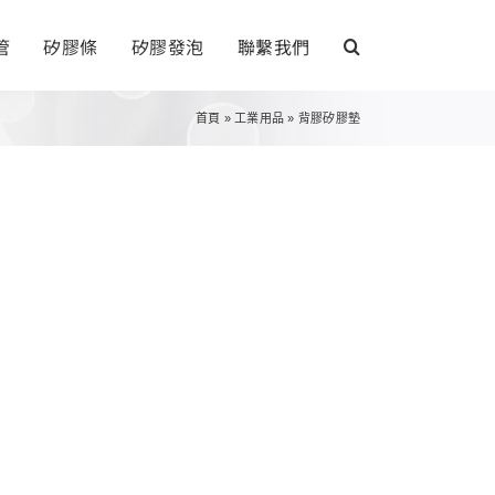
管
矽膠條
矽膠發泡
聯繫我們
首頁
»
工業用品
»
背膠矽膠墊