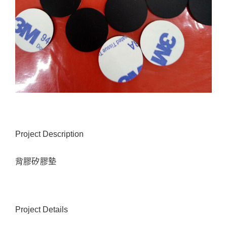
Project Description
背膠矽膠墊
Project Details