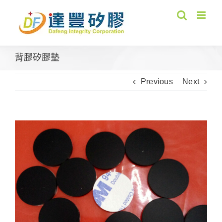
Skip
to
content
背膠矽膠墊
Previous
Next
View
Larger
Image