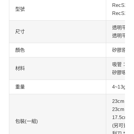
RecS24
型號
RecS24
透明平口矽膠
尺寸
透明平口矽
顏色
矽膠原色
吸管：10
材料
矽膠吸管P
重量
4~13g
23cm 加
23cm 珍
17.5cm粗
包裝(一組)
(另可選配 
刮刀 * 1 