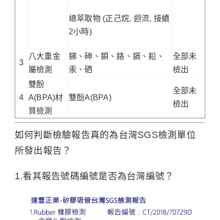
總萃取物 (正己烷, 迴流, 接續
2小時)
八大重金
銻、砷、鋇、鉻、鎘、鉛、
全部未
3
屬檢測
汞、硒
檢出
雙酚
全部未
4
A(BPA)材
雙酚A(BPA)
檢出
質檢測
如何判斷檢驗報告真的為台灣SGS檢測單位
所發出報告？
1.看其報告號碼編號是否為台灣編號？