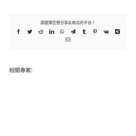
請選擇您想分享此商店的平台！
Facebook
Twitter
Reddit
LinkedIn
WhatsApp
Telegram
Tumblr
Pinterest
Vk
Xing
Email:
相關專案: