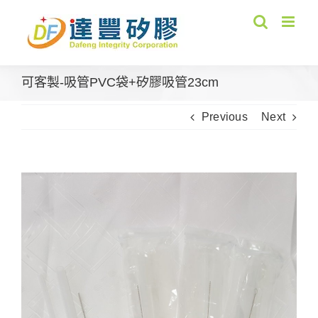
Skip
to
content
可客製-吸管PVC袋+矽膠吸管23cm
Previous
Next
View
Larger
Image