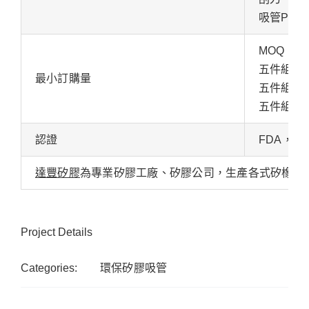
吸管PVC
MOQ：50
五件組：50
最小訂購量
五件組,PV
五件組：1
認證
FDA，L
達豐矽膠
為專業矽膠工廠、矽膠公司，生產各式矽橡膠
Project Details
Categories:
環保矽膠吸管