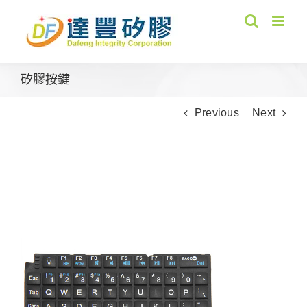
Skip
to
content
矽膠按鍵
Previous
Next
View
Larger
Image