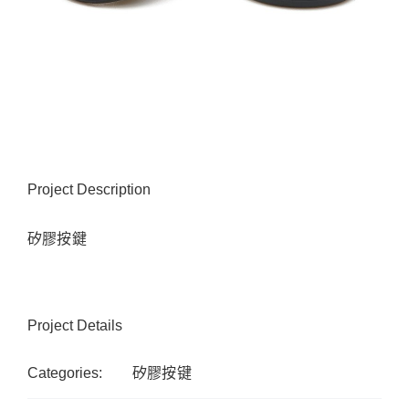
Project Description
矽膠按鍵
Project Details
Categories:
矽膠按键