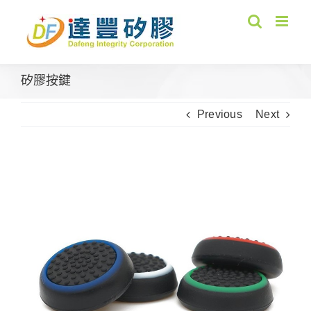
Skip
to
content
矽膠按鍵
Previous
Next
View
Larger
Image