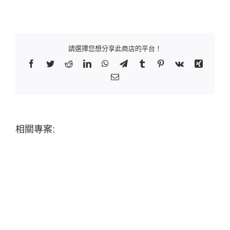
請選擇您想分享此商店的平台！
Facebook
Twitter
Reddit
LinkedIn
WhatsApp
Telegram
Tumblr
Pinterest
Vk
Xing
Email:
相關專案: