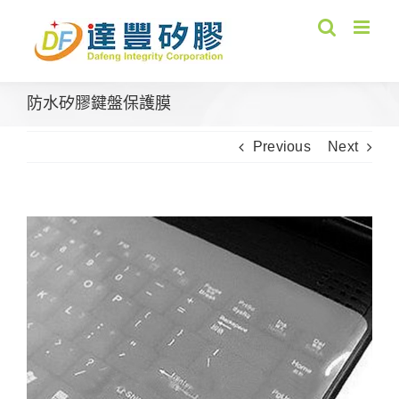
Skip
to
content
防水矽膠鍵盤保護膜
Previous
Next
View
Larger
Image