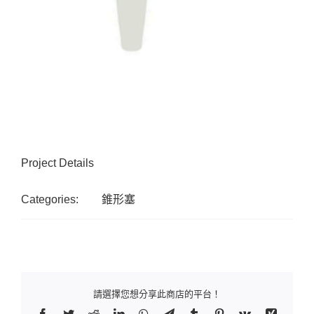
Project Details
Categories:
錐形塞
請選擇您想分享此商店的平台！
Facebook
Twitter
Reddit
LinkedIn
WhatsApp
Telegram
Tumblr
Pinterest
Vk
Xing