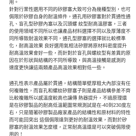
用。
針對行業性選用不同的矽膠塞大致可分為幾種型別，也可
侷限於矽膠自身的耐溫條件，通孔用矽膠塞對於貫通性通
孔、盲孔型矽膠內塞以及沉頭螺 紋型耐高溫膠塞，三者
的使用領域不同所以也讓產品材料選擇不同以及厚薄度不
同所導致耐溫效果不同，通孔型膠塞的選擇就比較標準
化，耐高溫效果 良好選用氣相法矽膠將原材料密度提升
耐高溫效果會好一些，而針對於盲孔與螺紋型有差異的原
因在於形狀與結構的不同所導致，與高溫接觸是感測的
速度更快讓這兩類產品高溫效果相對低一些。
通孔性表示產品屬於貫通，結構簡單壁厚粗大內部沒有任
何複雜性，而盲孔和螺紋矽膠塞子則是產品結構參差不齊
比較複雜所以感溫度較高也讓傳 熱器提升，不過原理還
是在矽膠製品的耐高低溫範圍常規測試是在-40到230度左
右，只是隨著矽膠製品廠家產品的結構性和原材料的特性
而可能回突出 這個侷限達到更好的耐溫效果，而對於矽
膠塞的耐溫效果怎麼樣，正常耐高溫還是可以突破侷限使
用的！