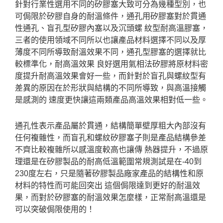
針對行業性選用不同的矽膠塞大致可分為幾種型別，也
可侷限於矽膠自身的耐溫條件，通孔用矽膠塞對於貫通
性通孔、盲孔型矽膠內塞以及沉頭螺 紋型耐高溫膠塞，
三者的使用領域不同所以也讓產品材料選擇不同以及厚
薄度不同所導致耐溫效果不同，通孔型膠塞的選擇就比
較標準化，耐高溫效果 良好選用氣相法矽膠將原材料密
度提升耐高溫效果會好一些，而針對於盲孔與螺紋型有
差異的原因在於形狀與結構的不同所導致，與高溫接觸
是感測的 速度更快讓這兩類產品高溫效果相對低一些。
通孔性表示產品屬於貫通，結構簡單壁厚粗大內部沒有
任何複雜性，而盲孔和螺紋矽膠塞子則是產品結構參差
不齊比較複雜所以感溫度較高也讓傳 熱器提升，不過原
理還是在矽膠製品的耐高低溫範圍常規測試是在-40到
230度左右，只是隨著矽膠製品廠家產品的結構性和原
材料的特性而可能回突出 這個侷限達到更好的耐溫效
果，而對於矽膠塞的耐溫效果怎麼樣，正常耐高溫還是
可以突破侷限使用的！