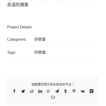
高溫防護塞
Project Details
Categories:
矽膠塞
Tags:
矽膠塞
請選擇您想分享此商店的平台！
Facebook
Twitter
Reddit
LinkedIn
WhatsApp
Telegram
Tumblr
Pinterest
Vk
Xing
Email: