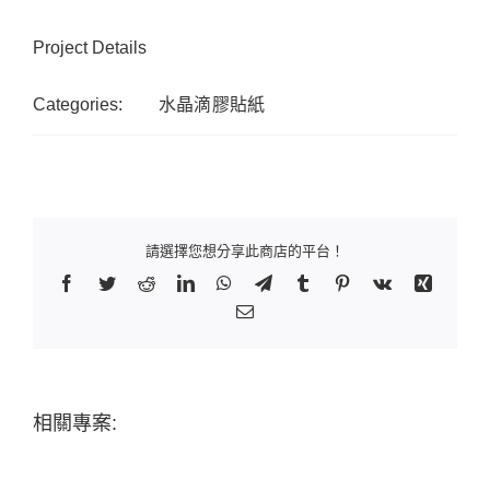
Project Details
Categories:
水晶滴膠貼紙
請選擇您想分享此商店的平台！
Facebook
Twitter
Reddit
LinkedIn
WhatsApp
Telegram
Tumblr
Pinterest
Vk
Xing
Email:
相關專案: