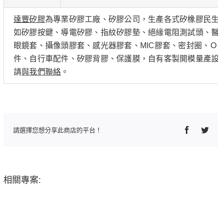
達豐矽膠
為專業矽膠工廠、矽膠公司，生產各式矽橡膠民
如矽膠按鍵、導電矽膠、指紋矽膠墊、絕緣電阻測試頭、醫
眼鏡套、攝像頭膠套、感光器膠套、MIC膠套、密封圈、
件、自行車配件、矽膠背膠、保護膜，自有客製開模量產
請
與我們聯絡
。
Faceboo
Twi
請選擇您想分享此商店的平台！
相關專案: