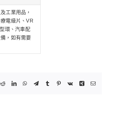
生及工業用品，
療電級片、VR
Ｏ型環、汽車配
設備，如有需要
k
tter
Reddit
LinkedIn
WhatsApp
Telegram
Tumblr
Pinterest
Vk
Xing
Email: