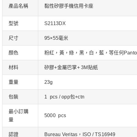
產品名稱
黏性矽膠手機信用卡座
型號
S2113DX
尺寸
95×55毫米
顏色
粉紅，黃，綠，黑，白，藍，等任何Panto
材料
矽膠+金屬巴掌+ 3M貼紙
重量
23g
包裝
1 pcs / opp包+ctn
最小訂購
5000 pcs
量
認證
Bureau Veritas，ISO / TS16949