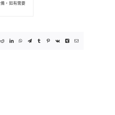
設備，如有需要
k
tter
Reddit
LinkedIn
WhatsApp
Telegram
Tumblr
Pinterest
Vk
Xing
Email: