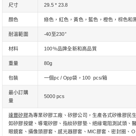
尺寸
29.5 * 23.8
顏色
綠色，紅色，黃色，藍色，橙色，棕色和
耐溫範圍
-40至230°
材料
100％品牌全新和高品質
重量
80g
包裝
一個pc / Opp袋，100 pcs/箱
最小訂購
5000 pcs
量
達豐矽膠
為專業矽膠工廠、矽膠公司，生產各式矽橡膠民
如矽膠按鍵、導電矽膠、指紋矽膠墊、絕緣電阻測試頭、醫
眼鏡套、攝像頭膠套、感光器膠套、MIC膠套、密封圈、