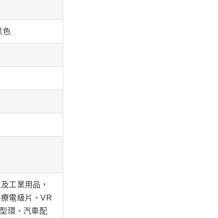
黑色
生及工業用品，
療電級片、VR
Ｏ型環、汽車配