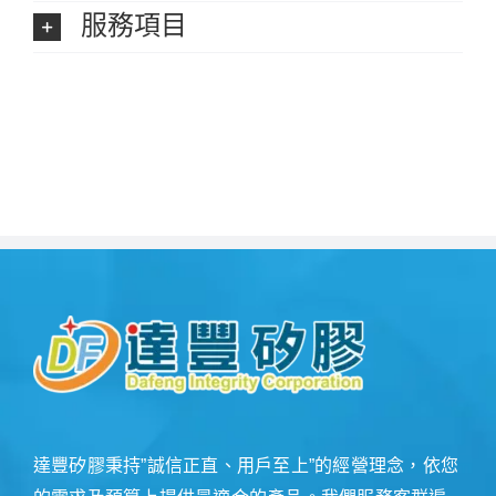
服務項目
達豐矽膠秉持”誠信正直、用戶至上”的經營理念，依您