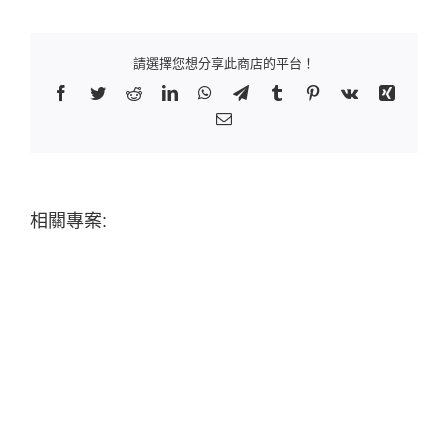
請選擇您想分享此商店的平台！
Facebook
Twitter
Reddit
LinkedIn
WhatsApp
Telegram
Tumblr
Pinterest
Vk
Xing
Email:
相關專案: