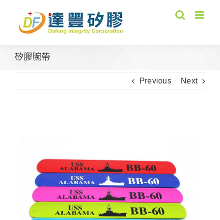
Skip
to
content
矽膠腕帶
Previous
Next
View
Larger
Image