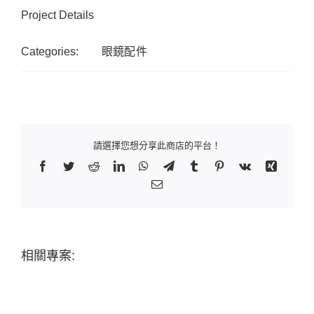
Project Details
Categories:
眼鏡配件
請選擇您想分享此商店的平台！
Facebook
Twitter
Reddit
LinkedIn
WhatsApp
Telegram
Tumblr
Pinterest
Vk
Xing
Email:
相關專案: