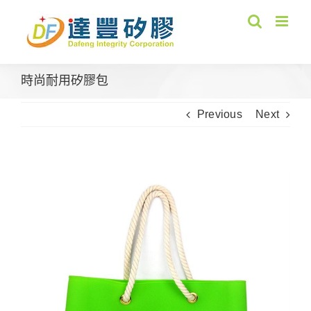
Skip
to
content
時尚耐用矽膠包
Previous
Next
View
Larger
Image