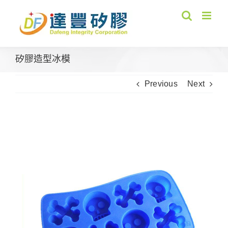
Skip
to
content
矽膠造型冰模
Previous
Next
View
Larger
Image