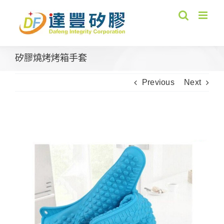
Skip
to
content
矽膠燒烤烤箱手套
Previous
Next
View
Larger
Image