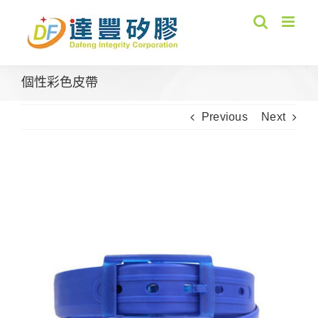
Skip
to
content
個性彩色皮帶
Previous
Next
View
Larger
Image