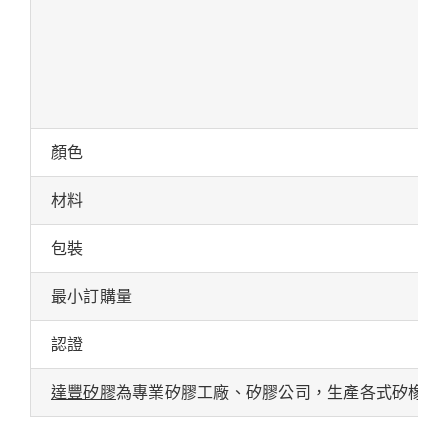
顏色
材料
包裝
最小訂購量
認證
達豐矽膠
為專業矽膠工廠、矽膠公司，生產各式矽橡膠