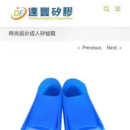
Skip
to
content
時尚設計成人矽蛙鞋
Previous
Next
View
Larger
Image