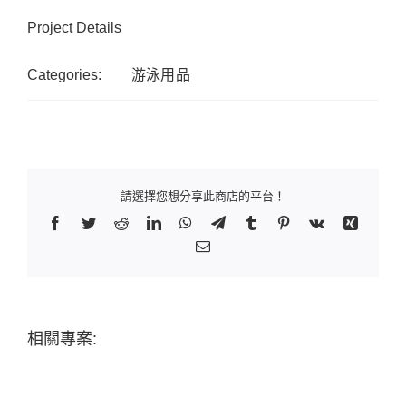
Project Details
Categories:
游泳用品
請選擇您想分享此商店的平台！
Facebook
Twitter
Reddit
LinkedIn
WhatsApp
Telegram
Tumblr
Pinterest
Vk
Xing
Email:
相關專案: