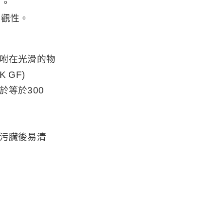
康。
美觀性。
吸咐在光滑的物
 GF)
於等於300
、污臟後易清