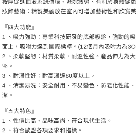
按摩促進血液系統循環、減除疲勞、有利於身體健
妝飾藝術：精製美觀放在室內可增加藝術性和欣賞
『四大功能』
1 、吸力強勁：專業科技研發的底部吸盤，強勁的
面上，吸咐力達到國際標準。(12個月內吸咐力為3OK
2 、柔軟堅韌：材質柔軟．耐溫性強。產品伸力為大
％。
3 、耐溫性好：耐高溫達80度以上。
4 、清潔易洗：安全耐用、不易變色、防老化性能
潔。
『五大特色』
1 、性價比高、品味高尚、符合現代生活。
2 、符合歐盟各項要求和指標。