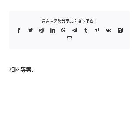
請選擇您想分享此商店的平台！
Facebook
Twitter
Reddit
LinkedIn
WhatsApp
Telegram
Tumblr
Pinterest
Vk
Xing
Email:
相關專案: