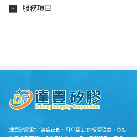
服務項目
達豐矽膠秉持”誠信正直、用戶至上”的經營理念，依您