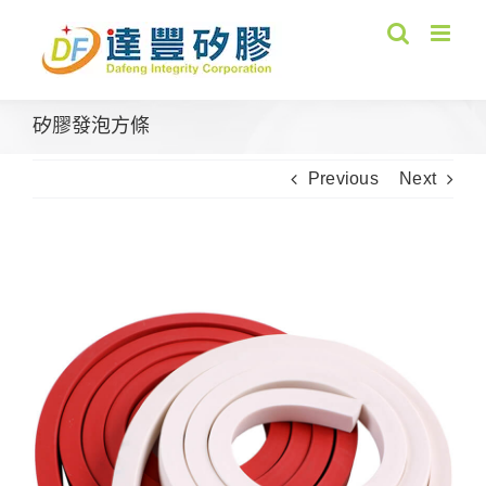
Skip
to
content
矽膠發泡方條
Previous
Next
View
Larger
Image